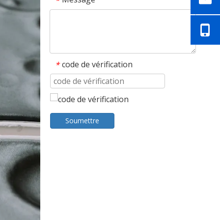
*
code de vérification
*
Machine à border les tasses HFJB
Soumettre
Machine d'emballage