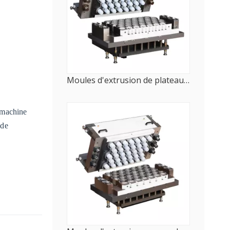
Moules d'extrusion de plateaux alimentaires de grande taille (101-300 mm)
 machine
 de