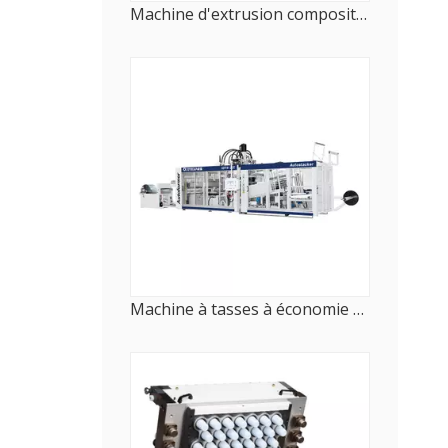
Machine d'extrusion composite multicouche pour film alimentaire
Machine à tasses à économie d'énergie HFTF 70T pour l'industrie alimentaire