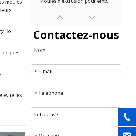
Moules d'extrusion pour emballages alimentaires de taille moyenne
des moules
sieurs
Contactez-nous
e, le
Nom
caniques.
E-mail
*
s
Moules de précision de petite taille pour l’extrusion de films alimentaires
Téléphone
*
e évite les
Entreprise
Message