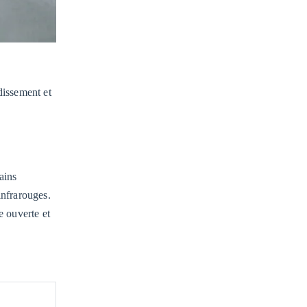
idissement et
ains
infrarouges.
e ouverte et