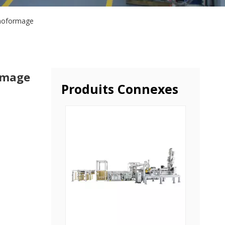
rmoformage
rmage
Produits Connexes