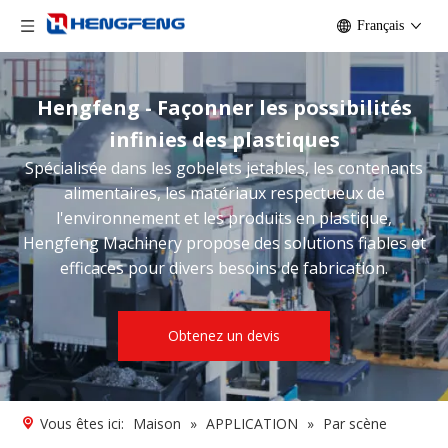
Français
Hengfeng - Façonner les possibilités
infinies des plastiques
Spécialisée dans les gobelets jetables, les contenants
alimentaires, les matériaux respectueux de
l'environnement et les produits en plastique,
Hengfeng Machinery propose des solutions fiables et
efficaces pour divers besoins de fabrication.
Obtenez un devis
Vous êtes ici:
Maison
»
APPLICATION
»
Par scène