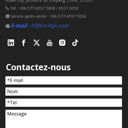
Ruian City, province du Zhejiang, Chine. 325207
Tél : +86-577-6557 5608 / 6557 5053

Service après-vente : +86-577-6557 5056

E-mail :
hf@cn-hfjx.com

Contactez-nous