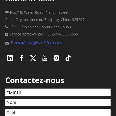
No.718, Weier Road, Nanbin Street

Ruian City, province du Zhejiang, Chine. 325207
Tél : +86-577-6557 5608 / 6557 5053

Service après-vente : +86-577-6557 5056

E-mail :
hf@cn-hfjx.com

Contactez-nous