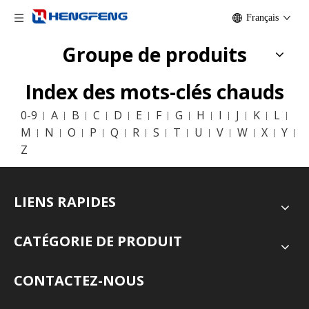
Français
Groupe de produits
Index des mots-clés chauds
0-9
A
B
C
D
E
F
G
H
I
J
K
L
M
N
O
P
Q
R
S
T
U
V
W
X
Y
Z
LIENS RAPIDES
CATÉGORIE DE PRODUIT
CONTACTEZ-NOUS