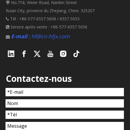
No.718, Weier Road, Nanbin Street

Ruian City, province du Zhejiang, Chine. 325207
Tél : +86-577-6557 5608 / 6557 5053

Service après-vente : +86-577-6557 5056

E-mail :
hf@cn-hfjx.com

Contactez-nous