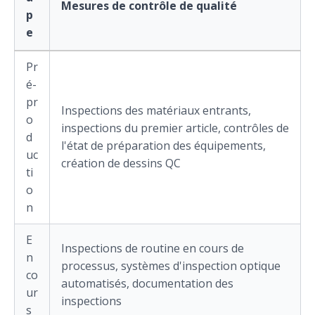
Mesures de contrôle de qualité
p
e
Pr
é-
pr
Inspections des matériaux entrants,
o
inspections du premier article, contrôles de
d
l'état de préparation des équipements,
uc
création de dessins QC
ti
o
n
E
Inspections de routine en cours de
n
processus, systèmes d'inspection optique
co
automatisés, documentation des
ur
inspections
s