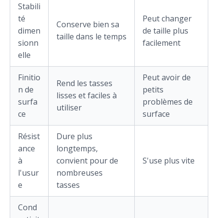
Stabili
té
Peut changer
Conserve bien sa
dimen
de taille plus
taille dans le temps
sionn
facilement
elle
Finitio
Peut avoir de
Rend les tasses
n de
petits
lisses et faciles à
surfa
problèmes de
utiliser
ce
surface
Résist
Dure plus
ance
longtemps,
à
convient pour de
S'use plus vite
l'usur
nombreuses
e
tasses
Cond