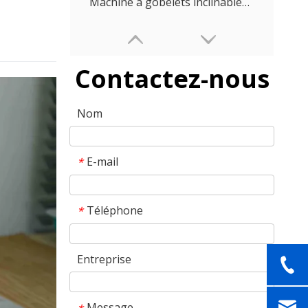
Machine à gobelets inclinables HFTF 80T pour l'emballage alimentaire
Contactez-nous
Nom
E-mail
*
Machine à tasses à économie d'énergie HFTF 70T pour l'industrie alimentaire
Téléphone
*
Entreprise
Message