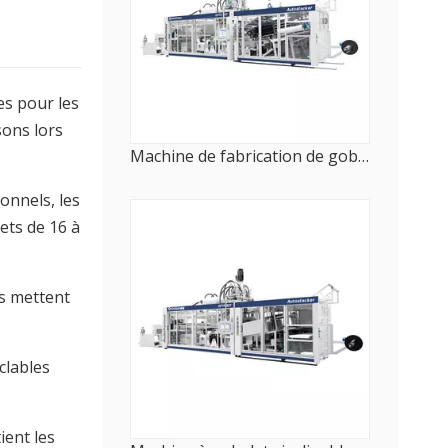
es pour les
sons lors
Machine de fabrication de gobelets de qualité alimentaire HFTF 80T (entièrement automatique)
onnels, les
ets de 16 à
ls mettent
clables
ient les