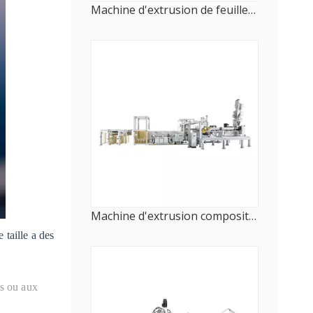
Machine d'extrusion de feuilles monocouches à grande vitesse
Machine d'extrusion composite multicouche pour film alimentaire
 taille a des
ts ou aux