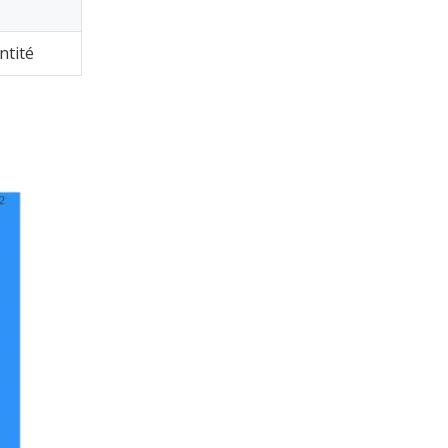
ntité
Moules d'extrusion pour emballages alimentaires de taille moyenne
Moules de précision de petite taille pour l’extrusion de films alimentaires