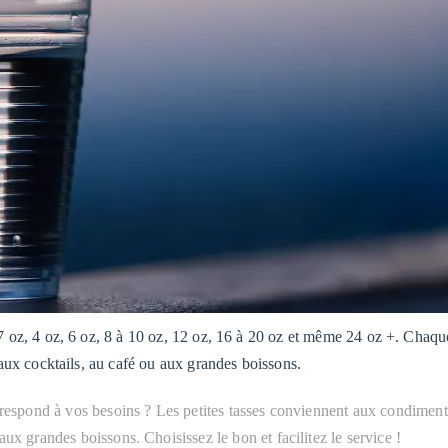
 7 oz, 4 oz, 6 oz, 8 à 10 oz, 12 oz, 16 à 20 oz et même 24 oz +. Chaque
, aux cocktails, au café ou aux grandes boissons.
orrespond à vos besoins ? Les petites tasses conviennent aux condimen
ux grandes boissons. Choisissez le bon et facilitez le service !