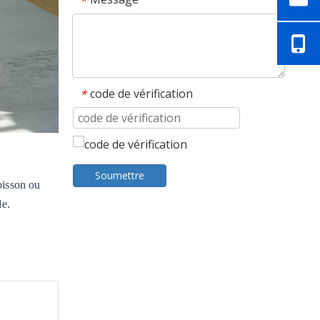
*
code de vérification
*
Broyeur en ligne HFSJ pour déchets de thermoformage alimentaire
Soumettre
oisson ou
de.
Grands moules alimentaires de 101x101mm à 300x300mm