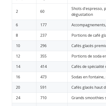
Shots d'espresso, p
2
60
dégustation
6
177
Accompagnements, d
8
237
Portions de café gl
10
296
Cafés glacés premi
12
355
Portions de soda e
14
414
Cafés de spécialit
16
473
Sodas en fontaine, 
20
591
Cafés glacés haut 
24
710
Grands smoothies sp