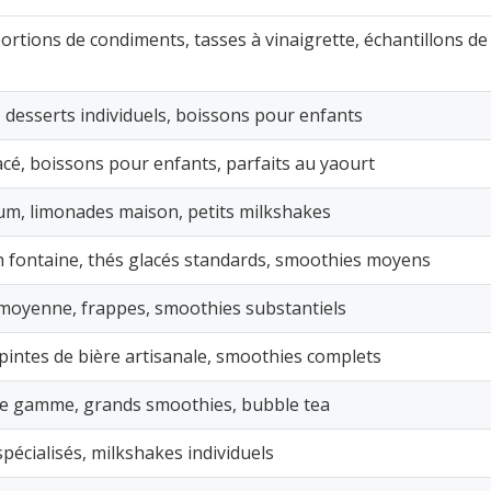
ortions de condiments, tasses à vinaigrette, échantillons de
esserts individuels, boissons pour enfants
acé, boissons pour enfants, parfaits au yaourt
um, limonades maison, petits milkshakes
n fontaine, thés glacés standards, smoothies moyens
é moyenne, frappes, smoothies substantiels
pintes de bière artisanale, smoothies complets
de gamme, grands smoothies, bubble tea
écialisés, milkshakes individuels