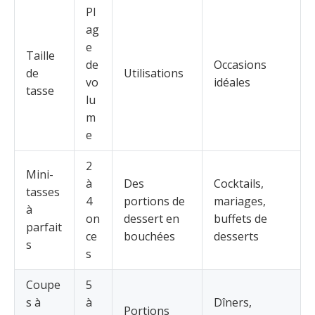
Pl
ag
e
Taille
de
Occasions
de
Utilisations
vo
idéales
tasse
lu
m
e
2
Mini-
à
Des
Cocktails,
tasses
4
portions de
mariages,
à
on
dessert en
buffets de
parfait
ce
bouchées
desserts
s
s
Coupe
5
s à
à
Dîners,
Portions