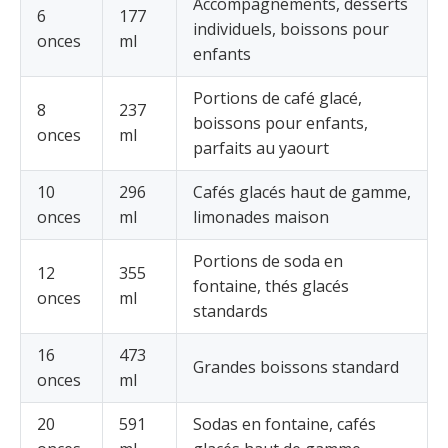
Accompagnements, desserts
6
177
individuels, boissons pour
onces
ml
enfants
Portions de café glacé,
8
237
boissons pour enfants,
onces
ml
parfaits au yaourt
10
296
Cafés glacés haut de gamme,
onces
ml
limonades maison
Portions de soda en
12
355
fontaine, thés glacés
onces
ml
standards
16
473
Grandes boissons standard
onces
ml
20
591
Sodas en fontaine, cafés