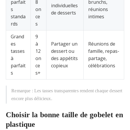
parfait
8
brunchs,
individuelles
s
on
réunions
de desserts
standa
ce
intimes
rds
s
Grand
9
es
à
Partager un
Réunions de
tasses
12
dessert ou
famille, repas-
à
on
des appétits
partage,
parfait
ce
copieux
célébrations
s
s+
Remarque : Les tasses transparentes rendent chaque dessert
encore plus délicieux.
Choisir la bonne taille de gobelet en
plastique