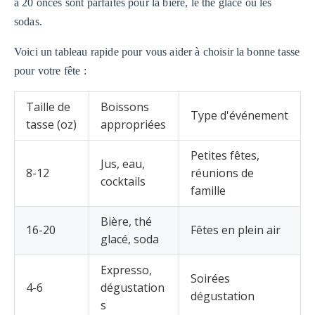
à 20 onces sont parfaites pour la bière, le thé glacé ou les
sodas.
Voici un tableau rapide pour vous aider à choisir la bonne tasse
pour votre fête :
Taille de
Boissons
Type d'événement
tasse (oz)
appropriées
Petites fêtes,
Jus, eau,
8-12
réunions de
cocktails
famille
Bière, thé
16-20
Fêtes en plein air
glacé, soda
Expresso,
Soirées
4-6
dégustation
dégustation
s