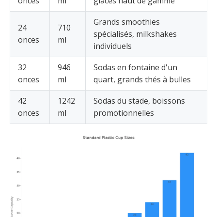
onces
ml
glacés haut de gamme
Grands smoothies
24
710
spécialisés, milkshakes
onces
ml
individuels
32
946
Sodas en fontaine d'un
onces
ml
quart, grands thés à bulles
42
1242
Sodas du stade, boissons
onces
ml
promotionnelles