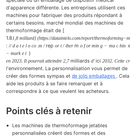
d'apparence différente. Les entreprises utilisent ces
machines pour fabriquer des produits répondant à
certains besoins. marché mondial des machines de
thermoformage était de [
L
1.8
e
1,8 milliard] (https://dataintelo.com/report/thermoforming−ma
:
.
rep
m
es
//
d
a
t
e
l
o
co
m
/
or
t
/
ther
o
f
or
min
g
−
ma
c
hin
)
−
mark
e
t
milliards
ici
en
2023.
Il
pourrait
atteindre 2,7
d'
2032. Cette
croi
l'environnement. La personnalisation vous permet de
de jolis emballages
créer des formes sympas et
. Cela
aide les produits à se faire remarquer et à
correspondre à ce que veulent les acheteurs.
Points clés à retenir
Les machines de thermoformage jetables
personnalisées créent des formes et des