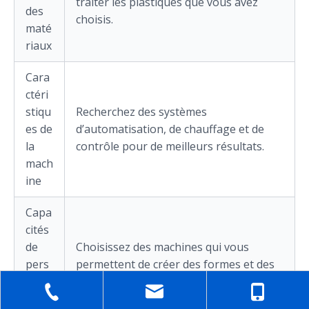
traiter les plastiques que vous avez
des
choisis.
maté
riaux
Cara
ctéri
stiqu
Recherchez des systèmes
es de
d’automatisation, de chauffage et de
la
contrôle pour de meilleurs résultats.
mach
ine
Capa
cités
de
Choisissez des machines qui vous
pers
permettent de créer des formes et des
onna
tailles spéciales.
lisati